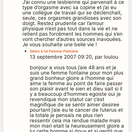
J’ai connu une lesbienne qui parvenait à ce
type d’orgasme avec sa copine et j’ai eu
une collègue de travail qui se déclenchait,
seule, ces orgasmes grandioses avec son
doigt. Restez prudente car l’amour
physique n’est pas tout dans la vie et ne
retient pas forcément les hommes qui s’en
vont chercher d’autres sources inavouées.
Je vous souhaite une belle vie !
Gloire à toi Femme-Fontaine
13 septembre 2007 09:20, par loulou
bonjour a vous tous j’aie 48 ans et je
suis une femme fontaine pour mon plus
grand bonheur gloire a l’homme qui
aime la femme au point de faire passer
son plaisir avant le sien et dieu sait si il
y a beaucoup d’hommes egoiste oui je
revendique mon statut car c’est
magnifique de se sentir aimer desiree
pourtant j’aie eu le cancer de l’uterus et
la totale je pensais ne plus rien
ressentir cela ma rendue malade mais
mon mari etait la heureusement gloire a
lui cette homme si doux et si gentil que