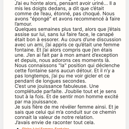
J’ai eu honte alors, pensant avoir uriné... Il a
mis les doigts dedans, a dit que c’était
comme de l’eau, étonné, pas choqué. Nous
avons "épongé" et avons recommencé à faire
l’amour.
Quelques semaines plus tard, alors que j’étais
assise sur lui, sans lui faire face, le canapé
était bon à essorer. Au cours d’une discussion
avec un ami, j’ai appris ce qu’était une femme
fontaine. Et j’ai alors compris que j’en étais
une. J’en ai fait par à mon amant d’exception
et depuis, nous adorons ces moments là.
Nous connaissons "la" position qui déclenche
cette fontaine sans aucun détour. Et il n’y a
pas longtemps, j’ai pu me voir gicler et ce
pendant de longues secondes.
C’est une jouissance fabuleuse. Une
complétude parfaite. J’oublie tout et je sens
tout à la fois. Et de sentir mon homme excité
par ma jouissance.
Je suis fière de me révéler femme ainsi. Et je
sais que celui qui m’a conduit sur ce chemin
connait la valeur de notre relation.
J’avais envie de raconter tout cela.
Gloire à toi Femme-Fontaine