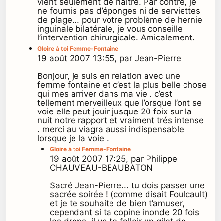
vient seulement de naître. Par contre, je
ne fournis pas d’éponges ni de serviettes
de plage... pour votre problème de hernie
inguinale bilatérale, je vous conseille
l’intervention chirurgicale. Amicalement.
Gloire à toi Femme-Fontaine
19 août 2007 13:55, par Jean-Pierre
Bonjour, je suis en relation avec une
femme fontaine et c’est la plus belle chose
qui mes arriver dans ma vie . c’est
tellement merveilleux que l’orsque l’ont se
voie elle peut jouir jusque 20 foix sur la
nuit notre rapport et vraiment trés intense
. merci au viagra aussi indispensable
lorsque je la voie .
Gloire à toi Femme-Fontaine
19 août 2007 17:25, par Philippe
CHAUVEAU-BEAUBATON
Sacré Jean-Pierre... tu dois passer une
sacrée soirée ! (comme disait Foulcault)
et je te souhaite de bien t’amuser,
cependant si ta copine inonde 20 fois
les draps, il va te falloir un gilet de