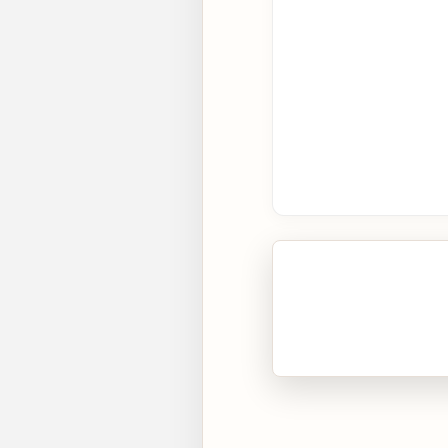
🎧 Écouter cet artic
Cliquez sur « Lire » pour 