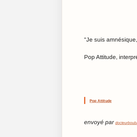
"Je suis amnésique, 
Pop Attitude, interp
Pop Attitude
envoyé par
docteurboub