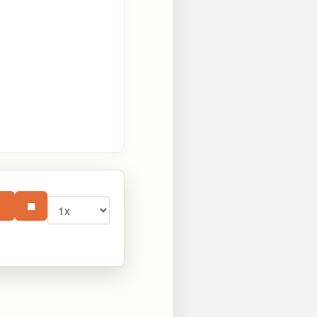
Vitesse
⏸
■