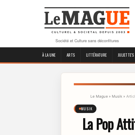
Société et Culture sans déconfitures
À LA UNE
ARTS
LITTÉRATURE
JULIETTE'S
Le Mague
»
Musik
»
Artic
MUSIK
La Pop Att