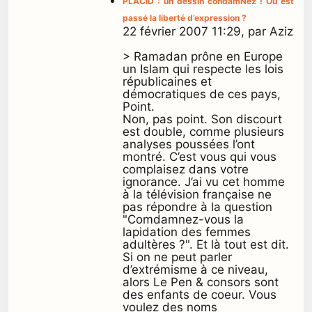
PLACID : un dessin condamNez ! Où est
passé la liberté d’expression ?
22 février 2007 11:29, par Aziz
> Ramadan prône en Europe
un Islam qui respecte les lois
républicaines et
démocratiques de ces pays,
Point.
Non, pas point. Son discourt
est double, comme plusieurs
analyses poussées l’ont
montré. C’est vous qui vous
complaisez dans votre
ignorance. J’ai vu cet homme
à la télévision française ne
pas répondre à la question
"Comdamnez-vous la
lapidation des femmes
adultères ?". Et là tout est dit.
Si on ne peut parler
d’extrémisme à ce niveau,
alors Le Pen & consors sont
des enfants de coeur. Vous
voulez des noms