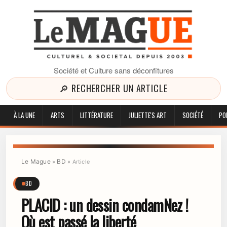
Société et Culture sans déconfitures
🔎 RECHERCHER UN ARTICLE
À LA UNE
ARTS
LITTÉRATURE
JULIETTE'S ART
SOCIÉTÉ
PO
Le Mague
BD
»
»
Article
BD
PLACID : un dessin condamNez !
Où est passé la liberté