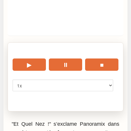
🎧 Écouter cet article
▶
⏸
■
Vitesse
Cliquez sur « Lire » pour écouter l’article.
"Et Quel Nez !" s’exclame Panoramix dans