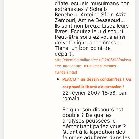
d’intellectuels musulmans non
extrémistes ? Soheib
Bencheik, Antoine Sfeir, Aziz
Zemouri, Amine Bessaoud...
Ils sont nombreux. Lisez leurs
livres. Ecoutez leur discourt.
Peut-être sortirez vous ainsi
de votre ignorance crasse...
Tiens, un bon point de
départ :
http://memoireonline.free.fr/12/05/63/naissa
nce-intellectuel-musulman-medias-
francais.html
PLACID : un dessin condamNez ! Où
est passé la liberté d’expression ?
22 février 2007 18:58, par
romain
En quoi son discours est
double ? De quelles
analyses poussées le
démontrant parlez vous ?
Quant à la lapidation des
femmes adultères dans les