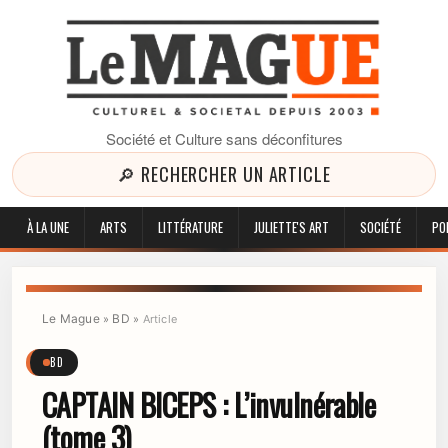
Société et Culture sans déconfitures
🔎 RECHERCHER UN ARTICLE
À LA UNE
ARTS
LITTÉRATURE
JULIETTE'S ART
SOCIÉTÉ
PO
Le Mague
BD
»
»
Article
BD
CAPTAIN BICEPS : L’invulnérable
(tome 3)