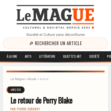
Société et Culture sans déconfitures
🔎 RECHERCHER UN ARTICLE
À LA UNE
ARTS
LITTÉRATURE
JULIETTE'S ART
SOCIÉTÉ
PO
Le Mague
Musik
»
»
Article
MUSIK
Le retour de Perry Blake
PAR
PIERRE DERENSY