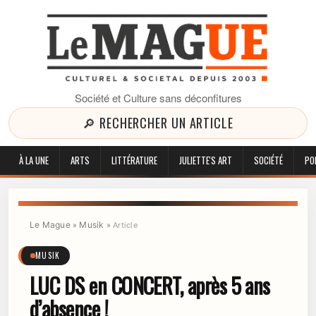
Société et Culture sans déconfitures
🔎 RECHERCHER UN ARTICLE
À LA UNE
ARTS
LITTÉRATURE
JULIETTE'S ART
SOCIÉTÉ
PO
Le Mague
Musik
»
»
Article
MUSIK
LUC DS en CONCERT, après 5 ans
d’absence !