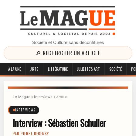
Société et Culture sans déconfitures
🔎 RECHERCHER UN ARTICLE
À LA UNE
ARTS
LITTÉRATURE
JULIETTE'S ART
SOCIÉTÉ
PO
Le Mague
Interviews
»
»
Article
INTERVIEWS
Interview : Sébastien Schuller
PAR
PIERRE DERENSY