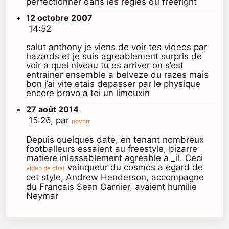
perfectionner dans les regles du freefight
12 octobre 2007
14:52
salut anthony je viens de voir tes videos par
hazards et je suis agreablement surpris de
voir a quel niveau tu es arriver on s’est
entrainer ensemble a belveze du razes mais
bon j’ai vite etais depasser par le physique
encore bravo a toi un limouxin
27 août 2014
15:26, par
novnrr
Depuis quelques date, en tenant nombreux
footballeurs essaient au freestyle, bizarre
matiere inlassablement agreable a _il. Ceci
vainqueur du cosmos a egard de
video de chat
cet style, Andrew Henderson, accompagne
du Francais Sean Garnier, avaient humilie
Neymar