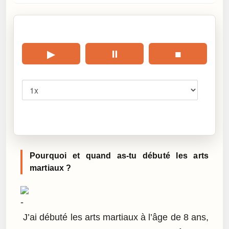
🎧 Écouter cet article
▶
⏸
■
Vitesse
Cliquez sur « Lire » pour écouter l’article.
Pourquoi et quand as-tu débuté les arts
martiaux ?
J’ai débuté les arts martiaux à l’âge de 8 ans,