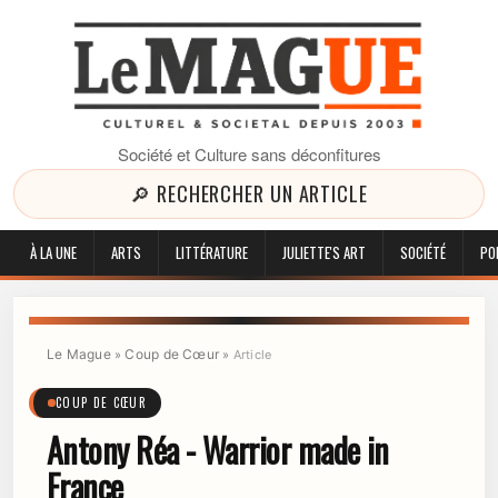
Société et Culture sans déconfitures
🔎 RECHERCHER UN ARTICLE
À LA UNE
ARTS
LITTÉRATURE
JULIETTE'S ART
SOCIÉTÉ
PO
Le Mague
Coup de Cœur
»
»
Article
COUP DE CŒUR
Antony Réa - Warrior made in
France