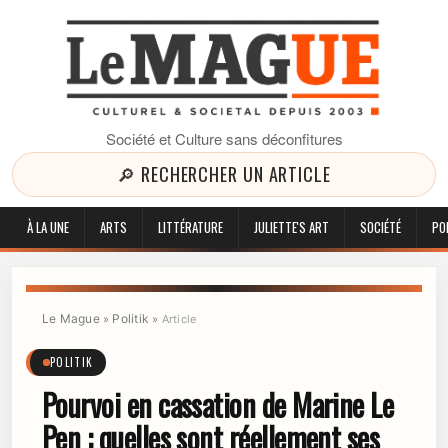
Société et Culture sans déconfitures
🔎 RECHERCHER UN ARTICLE
À LA UNE
ARTS
LITTÉRATURE
JULIETTE'S ART
SOCIÉTÉ
PO
Le Mague
Politik
»
»
Article
POLITIK
Pourvoi en cassation de Marine Le
Pen : quelles sont réellement ses