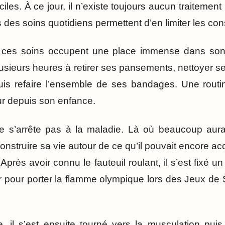
iciles. À ce jour, il n’existe toujours aucun traitemen
s des soins quotidiens permettent d’en limiter les c
, ces soins occupent une place immense dans so
lusieurs heures à retirer ses pansements, nettoyer se
uis refaire l’ensemble de ses bandages. Une routin
ur depuis son enfance.
ne s’arrête pas à la maladie. Là où beaucoup aur
 construire sa vie autour de ce qu’il pouvait encore ac
 Après avoir connu le fauteuil roulant, il s’est fixé un
er pour porter la flamme olympique lors des Jeux de
e, il s’est ensuite tourné vers la musculation puis 