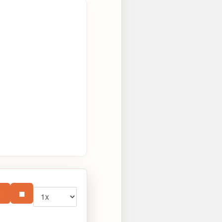
Vitesse
⏸
■