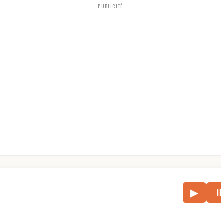
PUBLICITÉ
le
▶
écouter l’article.