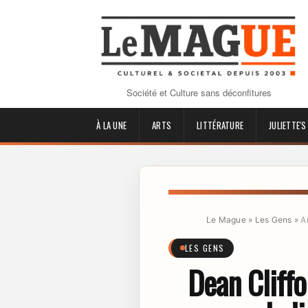
Société et Culture sans déconfitures
À LA UNE
ARTS
LITTÉRATURE
JULIETTE'S
Le Mague
»
Les Gens
»
A
LES GENS
Dean Cliff