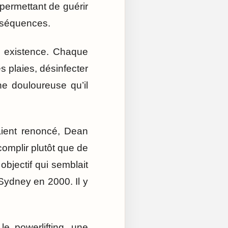
t permettant de guérir
onséquences.
n existence. Chaque
s plaies, désinfecter
e douloureuse qu’il
aient renoncé, Dean
complir plutôt que de
 objectif qui semblait
 Sydney en 2000. Il y
le powerlifting, une