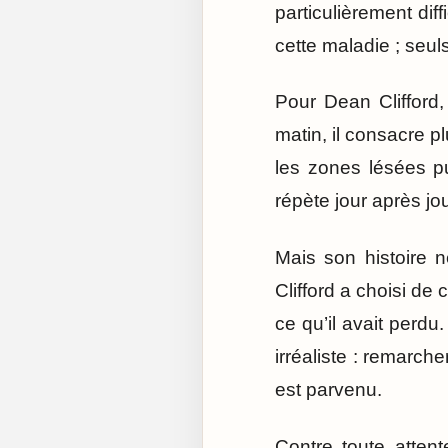
particulièrement diff
cette maladie ; seul
Pour Dean Clifford
matin, il consacre p
les zones lésées p
répète jour après jo
Mais son histoire 
Clifford a choisi de
ce qu’il avait perdu.
irréaliste : remarch
est parvenu.
Contre toute attent