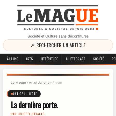
Société et Culture sans déconfitures
🔎 RECHERCHER UN ARTICLE
À LA UNE
ARTS
LITTÉRATURE
JULIETTE'S ART
SOCIÉTÉ
PO
Le Mague
Art of Juliette
»
»
Article
ART OF JULIETTE
La dernière porte.
PAR
JULIETTE SAVAËTE