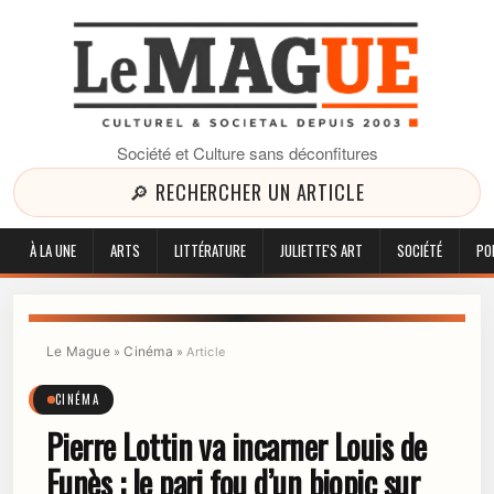
Société et Culture sans déconfitures
🔎 RECHERCHER UN ARTICLE
À LA UNE
ARTS
LITTÉRATURE
JULIETTE'S ART
SOCIÉTÉ
PO
Le Mague
Cinéma
»
»
Article
CINÉMA
Pierre Lottin va incarner Louis de
Funès : le pari fou d’un biopic sur