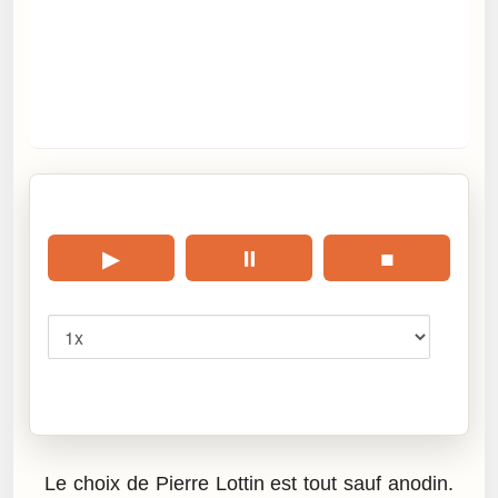
🎧 Écouter cet article
▶
⏸
■
Vitesse
Cliquez sur « Lire » pour écouter l’article.
Le choix de Pierre Lottin est tout sauf anodin.