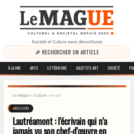
Société et Culture sans déconfitures
🔎 RECHERCHER UN ARTICLE
À LA UNE
ARTS
LITTÉRATURE
JULIETTE'S ART
SOCIÉTÉ
PO
Le Mague
Culture
»
»
Article
CULTURE
Lautréamont : l’écrivain qui n’a
jamais vu son chef-d’œuvre en