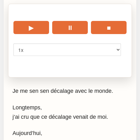
🎧 Écouter cet article
▶
⏸
■
Vitesse
Cliquez sur « Lire » pour écouter l’article.
Je me sen sen décalage avec le monde.
Longtemps,
j’ai cru que ce décalage venait de moi.
Aujourd’hui,