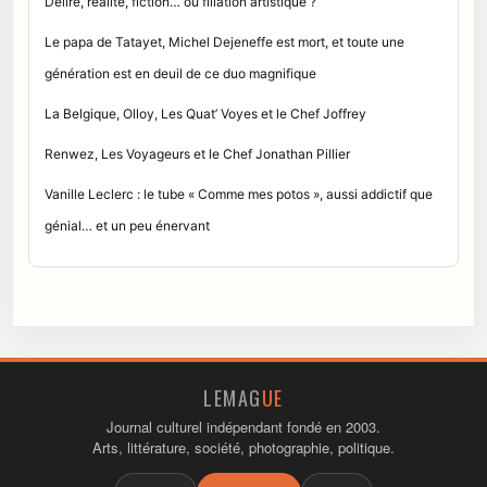
Délire, réalité, fiction… ou filiation artistique ?
Le papa de Tatayet, Michel Dejeneffe est mort, et toute une
génération est en deuil de ce duo magnifique
La Belgique, Olloy, Les Quat’ Voyes et le Chef Joffrey
Renwez, Les Voyageurs et le Chef Jonathan Pillier
Vanille Leclerc : le tube « Comme mes potos », aussi addictif que
génial… et un peu énervant
LEMAG
UE
Journal culturel indépendant fondé en 2003.
Arts, littérature, société, photographie, politique.