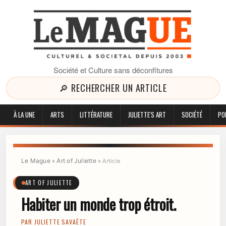
Société et Culture sans déconfitures
🔎 RECHERCHER UN ARTICLE
À LA UNE
ARTS
LITTÉRATURE
JULIETTE'S ART
SOCIÉTÉ
PO
Le Mague
Art of Juliette
»
»
Article
ART OF JULIETTE
Habiter un monde trop étroit.
PAR
JULIETTE SAVAËTE