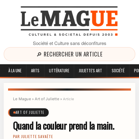
Société et Culture sans déconfitures
🔎 RECHERCHER UN ARTICLE
À LA UNE
ARTS
LITTÉRATURE
JULIETTE'S ART
SOCIÉTÉ
PO
Le Mague
Art of Juliette
»
»
Article
ART OF JULIETTE
Quand la couleur prend la main.
PAR
JULIETTE SAVAËTE