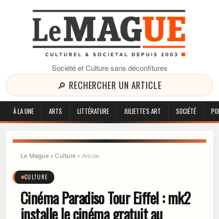
Société et Culture sans déconfitures
🔎 RECHERCHER UN ARTICLE
À LA UNE
ARTS
LITTÉRATURE
JULIETTE'S ART
SOCIÉTÉ
PO
Le Mague
Culture
»
»
Article
CULTURE
Cinéma Paradiso Tour Eiffel : mk2
installe le cinéma gratuit au