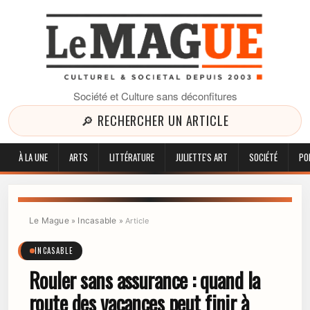
Société et Culture sans déconfitures
🔎 RECHERCHER UN ARTICLE
À LA UNE
ARTS
LITTÉRATURE
JULIETTE'S ART
SOCIÉTÉ
PO
Le Mague
Incasable
»
»
Article
INCASABLE
Rouler sans assurance : quand la
route des vacances peut finir à