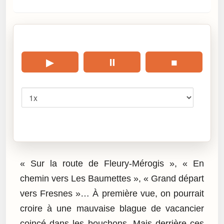
🎧 Écouter cet article
▶
⏸
■
Vitesse
Cliquez sur « Lire » pour écouter l’article.
« Sur la route de Fleury-Mérogis », « En
chemin vers Les Baumettes », « Grand départ
vers Fresnes »… À première vue, on pourrait
croire à une mauvaise blague de vacancier
coincé dans les bouchons. Mais derrière ces