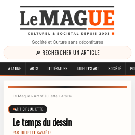
Société et Culture sans déconfitures
🔎 RECHERCHER UN ARTICLE
À LA UNE
ARTS
LITTÉRATURE
JULIETTE'S ART
SOCIÉTÉ
PO
Le Mague
Art of Juliette
»
»
Article
ART OF JULIETTE
Le temps du dessin
PAR
JULIETTE SAVAËTE