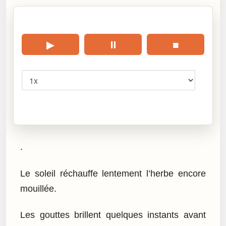
🎧 Écouter cet article
▶
⏸
■
Vitesse
Cliquez sur « Lire » pour écouter l’article.
.
Le soleil réchauffe lentement l’herbe encore
mouillée.
Les gouttes brillent quelques instants avant