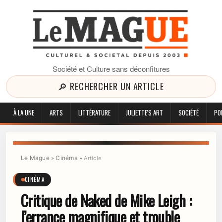
Société et Culture sans déconfitures
🔎 RECHERCHER UN ARTICLE
À LA UNE
ARTS
LITTÉRATURE
JULIETTE'S ART
SOCIÉTÉ
PO
Le Mague
Cinéma
»
»
Article
CINÉMA
Critique de Naked de Mike Leigh :
l’errance magnifique et trouble