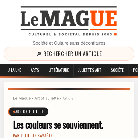
Société et Culture sans déconfitures
🔎 RECHERCHER UN ARTICLE
À LA UNE
ARTS
LITTÉRATURE
JULIETTE'S ART
SOCIÉTÉ
PO
Le Mague
Art of Juliette
»
»
Article
ART OF JULIETTE
Les couleurs se souviennent.
PAR
JULIETTE SAVAËTE