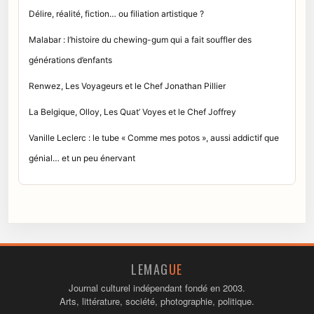
Délire, réalité, fiction… ou filiation artistique ?
Malabar : l’histoire du chewing-gum qui a fait souffler des
générations d’enfants
Renwez, Les Voyageurs et le Chef Jonathan Pillier
La Belgique, Olloy, Les Quat’ Voyes et le Chef Joffrey
Vanille Leclerc : le tube « Comme mes potos », aussi addictif que
génial… et un peu énervant
LEMAG
UE
Journal culturel indépendant fondé en 2003.
Arts, littérature, société, photographie, politique.