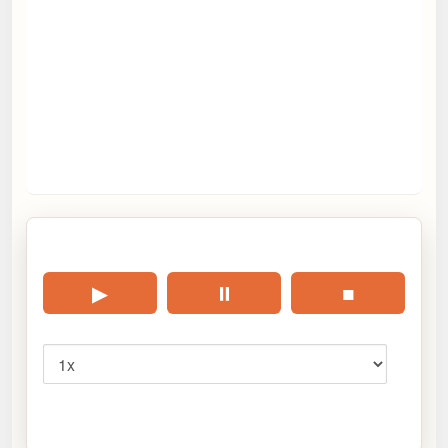
🎧 Écouter cet article
▶
⏸
■
Vitesse
Cliquez sur « Lire » pour écouter l’article.