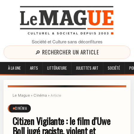
Société et Culture sans déconfitures
🔎 RECHERCHER UN ARTICLE
À LA UNE
ARTS
LITTÉRATURE
JULIETTE'S ART
SOCIÉTÉ
PO
Le Mague
Cinéma
»
»
Article
CINÉMA
Citizen Vigilante : le film d’Uwe
Boll jugé raciste, violent et