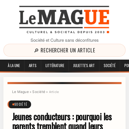
Société et Culture sans déconfitures
🔎 RECHERCHER UN ARTICLE
À LA UNE
ARTS
LITTÉRATURE
JULIETTE'S ART
SOCIÉTÉ
PO
Le Mague
Société
»
»
Article
SOCIÉTÉ
Jeunes conducteurs : pourquoi les
parents tremblent quand leurs