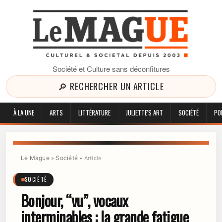
Société et Culture sans déconfitures
🔎 RECHERCHER UN ARTICLE
À LA UNE
ARTS
LITTÉRATURE
JULIETTE'S ART
SOCIÉTÉ
PO
Le Mague
Société
»
»
Article
SOCIÉTÉ
Bonjour, “vu”, vocaux
interminables : la grande fatigue