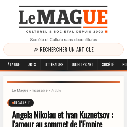
Société et Culture sans déconfitures
🔎 RECHERCHER UN ARTICLE
À LA UNE
ARTS
LITTÉRATURE
JULIETTE'S ART
SOCIÉTÉ
PO
Le Mague
Incasable
»
»
Article
INCASABLE
Angela Nikolau et Ivan Kuznetsov :
l’amour au sommet de l’Empire