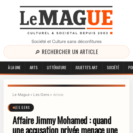
Société et Culture sans déconfitures
🔎 RECHERCHER UN ARTICLE
À LA UNE
ARTS
LITTÉRATURE
JULIETTE'S ART
SOCIÉTÉ
PO
Le Mague
Les Gens
»
»
Article
LES GENS
Affaire Jimmy Mohamed : quand
une accusation privée menace une