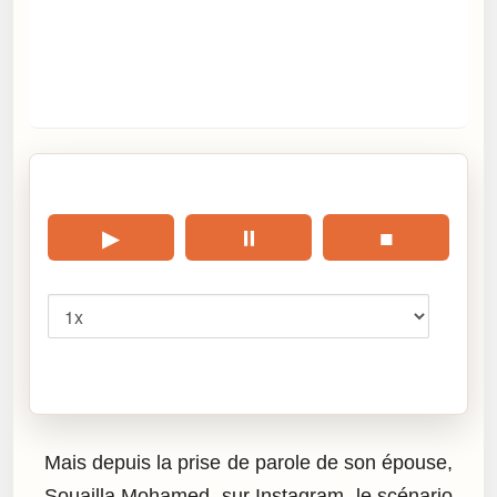
🎧 Écouter cet article
▶
⏸
■
Vitesse
Cliquez sur « Lire » pour écouter l’article.
Mais depuis la prise de parole de son épouse,
Souailla Mohamed, sur Instagram, le scénario