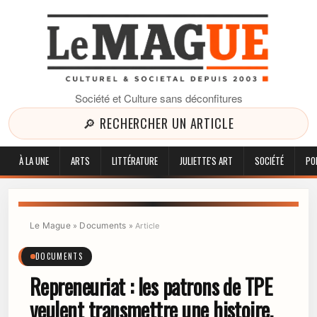
Société et Culture sans déconfitures
🔎 RECHERCHER UN ARTICLE
À LA UNE
ARTS
LITTÉRATURE
JULIETTE'S ART
SOCIÉTÉ
PO
Le Mague
Documents
»
»
Article
DOCUMENTS
Repreneuriat : les patrons de TPE
veulent transmettre une histoire,