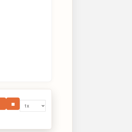
Vitesse
⏸
■