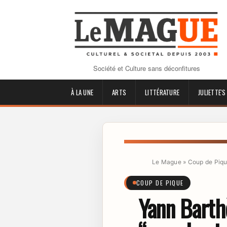
Société et Culture sans déconfitures
À LA UNE
ARTS
LITTÉRATURE
JULIETTE'S
Le Mague
»
Coup de Piq
COUP DE PIQUE
Yann Barthè