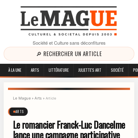
Société et Culture sans déconfitures
🔎 RECHERCHER UN ARTICLE
À LA UNE
ARTS
LITTÉRATURE
JULIETTE'S ART
SOCIÉTÉ
PO
Le Mague
Arts
»
»
Article
ARTS
Le romancier Franck-Luc Dancelme
lance une campagne participative