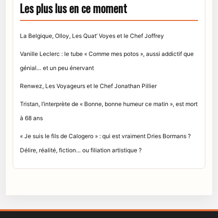
Les plus lus en ce moment
La Belgique, Olloy, Les Quat’ Voyes et le Chef Joffrey
Vanille Leclerc : le tube « Comme mes potos », aussi addictif que
génial… et un peu énervant
Renwez, Les Voyageurs et le Chef Jonathan Pillier
Tristan, l’interprète de « Bonne, bonne humeur ce matin », est mort
à 68 ans
« Je suis le fils de Calogero » : qui est vraiment Dries Bormans ?
Délire, réalité, fiction… ou filiation artistique ?