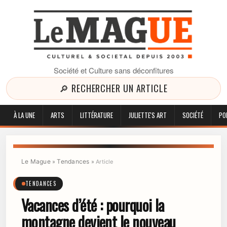
Société et Culture sans déconfitures
🔎 RECHERCHER UN ARTICLE
À LA UNE
ARTS
LITTÉRATURE
JULIETTE'S ART
SOCIÉTÉ
PO
Le Mague
Tendances
»
»
Article
TENDANCES
Vacances d’été : pourquoi la
montagne devient le nouveau