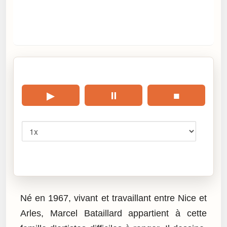
🎧 Écouter cet article
▶
⏸
■
Vitesse
Cliquez sur « Lire » pour écouter l’article.
Né en 1967, vivant et travaillant entre Nice et
Arles, Marcel Bataillard appartient à cette