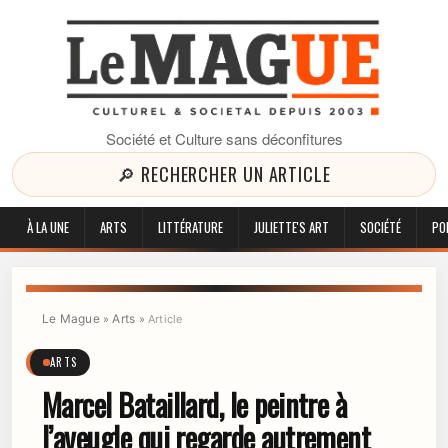
Société et Culture sans déconfitures
🔎 RECHERCHER UN ARTICLE
À LA UNE
ARTS
LITTÉRATURE
JULIETTE'S ART
SOCIÉTÉ
PO
Le Mague
Arts
»
»
Article
ARTS
Marcel Bataillard, le peintre à
l’aveugle qui regarde autrement