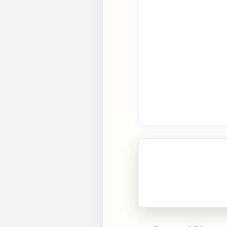
🎧 Écouter cet artic
Cliquez sur « Lire » pour 