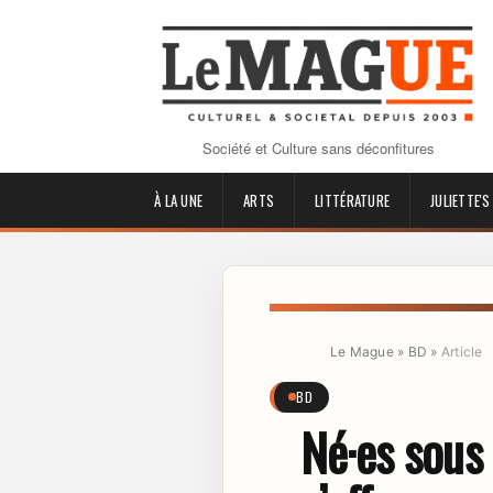
Société et Culture sans déconfitures
À LA UNE
ARTS
LITTÉRATURE
JULIETTE'S
Le Mague
»
BD
»
Article
BD
Né·es sous 