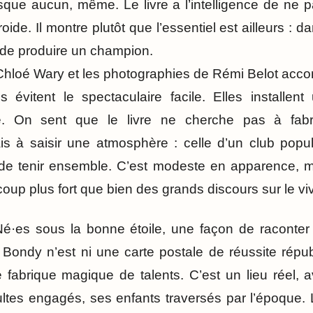
sque aucun, même. Le livre a l’intelligence de ne p
ide. Il montre plutôt que l’essentiel est ailleurs : d
e produire un champion.
e Chloé Wary et les photographies de Rémi Belot acc
s évitent le spectaculaire facile. Elles installe
e. On sent que le livre ne cherche pas à fab
s à saisir une atmosphère : celle d’un club popul
de tenir ensemble. C’est modeste en apparence, ma
p plus fort que bien des grands discours sur le vi
Né·es sous la bonne étoile, une façon de raconter
. Bondy n’est ni une carte postale de réussite répub
ne fabrique magique de talents. C’est un lieu réel, 
ultes engagés, ses enfants traversés par l’époque. L