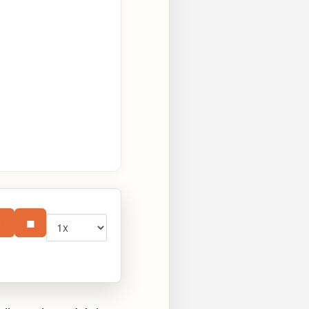
Vitesse
⏸
■