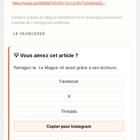
https://youtu.be/989bkPdTnPU?is=UUdV7Vmv64dvt1--
Certains articles du Mague bénéficient d’un éclairage ponctuel et
maîtrisé de l’intelligence artificielle.
LE 16/06/2026
💡 Vous aimez cet article ?
Partagez-le. Le Mague vit aussi grâce à ses lecteurs.
Facebook
X
Threads
Copier pour Instagram