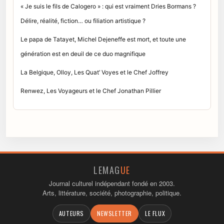
« Je suis le fils de Calogero » : qui est vraiment Dries Bormans ?
Délire, réalité, fiction… ou filiation artistique ?
Le papa de Tatayet, Michel Dejeneffe est mort, et toute une
génération est en deuil de ce duo magnifique
La Belgique, Olloy, Les Quat’ Voyes et le Chef Joffrey
Renwez, Les Voyageurs et le Chef Jonathan Pillier
LEMAG
UE
Journal culturel indépendant fondé en 2003.
Arts, littérature, société, photographie, politique.
AUTEURS
NEWSLETTER
LE FLUX