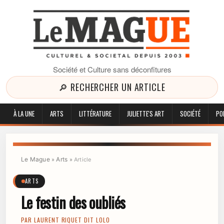
Société et Culture sans déconfitures
🔎 RECHERCHER UN ARTICLE
À LA UNE
ARTS
LITTÉRATURE
JULIETTE'S ART
SOCIÉTÉ
PO
Le Mague
Arts
»
»
Article
ARTS
Le festin des oubliés
PAR
LAURENT RIQUET DIT LOLO