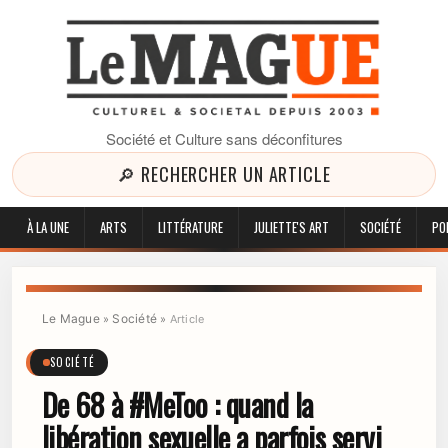
Société et Culture sans déconfitures
🔎 RECHERCHER UN ARTICLE
À LA UNE
ARTS
LITTÉRATURE
JULIETTE'S ART
SOCIÉTÉ
PO
Le Mague
Société
»
»
Article
SOCIÉTÉ
De 68 à #MeToo : quand la
libération sexuelle a parfois servi