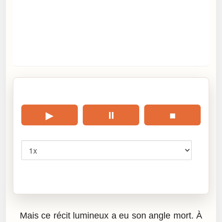
🎧 Écouter cet article
▶
⏸
■
Vitesse
Cliquez sur « Lire » pour écouter l’article.
Mais ce récit lumineux a eu son angle mort. À