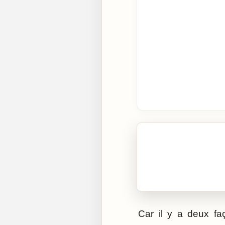
🎧 Écouter cet artic
Cliquez sur « Lire » pour 
Car il y a deux fa