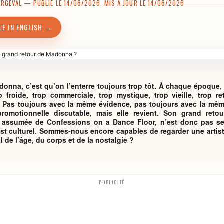
ORGEVAL
— PUBLIÉ LE 14/06/2026, MIS À JOUR LE 14/06/2026
LE IN ENGLISH →
nna, c’est qu’on l’enterre toujours trop tôt. À chaque époque, o
p froide, trop commerciale, trop mystique, trop vieille, trop re
nt. Pas toujours avec la même évidence, pas toujours avec la mê
romotionnelle discutable, mais elle revient. Son grand ret
te assumée de Confessions on a Dance Floor, n’est donc pas se
test culturel. Sommes-nous encore capables de regarder une artis
al de l’âge, du corps et de la nostalgie ?
PUBLICITÉ