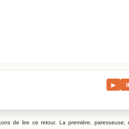
le
▶
écouter l’article.
çons de lire ce retour. La première, paresseuse, 