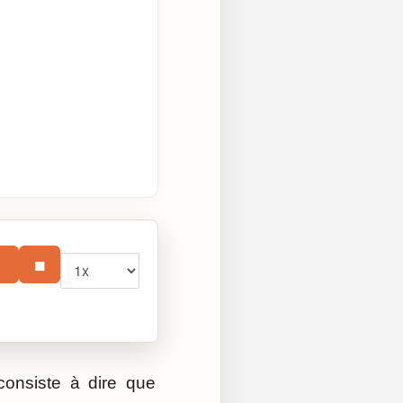
Vitesse
⏸
■
consiste à dire que