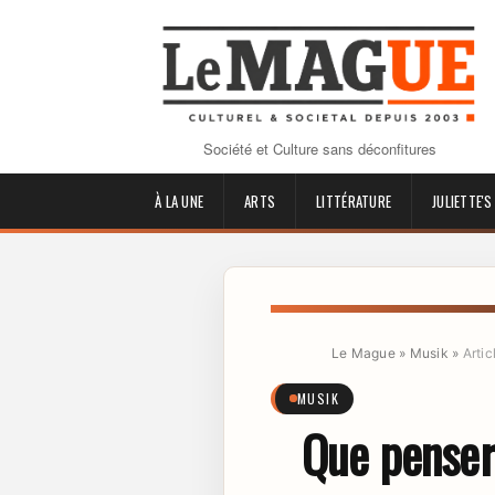
Société et Culture sans déconfitures
À LA UNE
ARTS
LITTÉRATURE
JULIETTE'S
Le Mague
»
Musik
»
Artic
MUSIK
Que penser