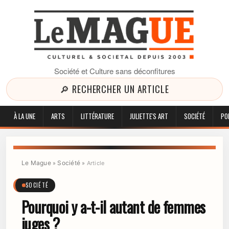
Société et Culture sans déconfitures
🔎 RECHERCHER UN ARTICLE
À LA UNE
ARTS
LITTÉRATURE
JULIETTE'S ART
SOCIÉTÉ
PO
Le Mague
Société
»
»
Article
SOCIÉTÉ
Pourquoi y a-t-il autant de femmes
juges ?