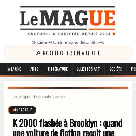
Société et Culture sans déconfitures
🔎 RECHERCHER UN ARTICLE
À LA UNE
ARTS
LITTÉRATURE
JULIETTE'S ART
SOCIÉTÉ
PO
Le Mague
Incasable
»
»
Article
INCASABLE
K 2000 flashée à Brooklyn : quand
une voiture de fiction reçoit une