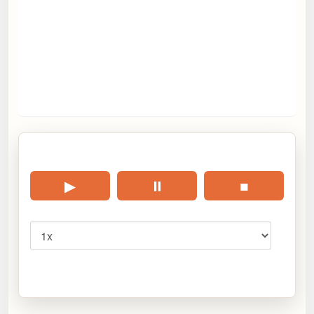
🎧 Écouter cet article
▶
⏸
■
Vitesse
Cliquez sur « Lire » pour écouter l’article.