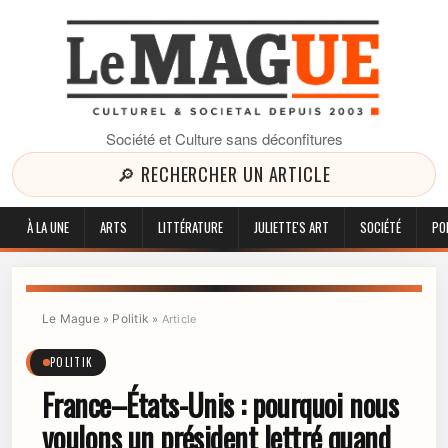
Société et Culture sans déconfitures
🔎 RECHERCHER UN ARTICLE
À LA UNE
ARTS
LITTÉRATURE
JULIETTE'S ART
SOCIÉTÉ
PO
Le Mague
Politik
»
»
Article
POLITIK
France–États-Unis : pourquoi nous
voulons un président lettré quand