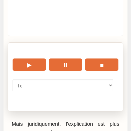
🎧 Écouter cet article
▶
⏸
■
Vitesse
Cliquez sur « Lire » pour écouter l’article.
Mais juridiquement, l’explication est plus