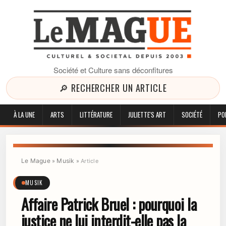
Société et Culture sans déconfitures
🔎 RECHERCHER UN ARTICLE
À LA UNE
ARTS
LITTÉRATURE
JULIETTE'S ART
SOCIÉTÉ
PO
Le Mague
Musik
»
»
Article
MUSIK
Affaire Patrick Bruel : pourquoi la
justice ne lui interdit-elle pas la