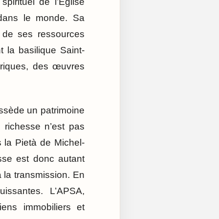
pirituel de l’Église
s dans le monde. Sa
i de ses ressources
 la basilique Saint-
toriques, des œuvres
ossède un patrimoine
e richesse n’est pas
 la Pietà de Michel-
sse est donc autant
à la transmission. En
uissantes. L’APSA,
iens immobiliers et