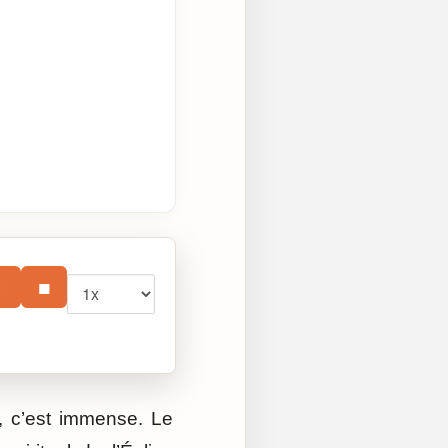
Vitesse
⏸
■
ie, c’est immense. Le