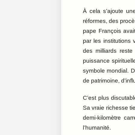
À cela s’ajoute un
réformes, des procè
pape François avait 
par les institutions
des milliards rest
puissance spirituell
symbole mondial. Dir
de patrimoine, d’infl
C’est plus discutabl
Sa vraie richesse ti
demi-kilomètre carr
l’humanité.