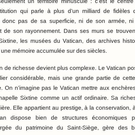
eulement un territoire minuscule : c’est le centre s
stitution qui parle à plus d’un milliard de fidèle
 donc pas de sa superficie, ni de son armée, n
ent de son rayonnement. Dans ses murs se trouvent
 Sixtine, les musées du Vatican, des archives his
et une mémoire accumulée sur des siècles.
ion de richesse devient plus complexe. Le Vatican p
ilier considérable, mais une grande partie de cett
. On n’imagine pas le Vatican mettre aux enchères
hapelle Sixtine comme un actif ordinaire. Sa riche
cière. Elle appartient au prestige, à la conservation, 
can dispose bien de structures économiques p
hargée du patrimoine du Saint-Siège, gère des b