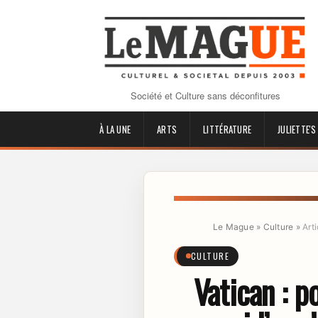
Société et Culture sans déconfitures
À LA UNE
ARTS
LITTÉRATURE
JULIETTE'S
Le Mague
»
Culture
»
Arti
CULTURE
Vatican : p