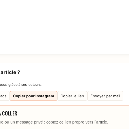
article ?
ussi grâce à ses lecteurs.
eads
Copier pour Instagram
Copier le lien
Envoyer par mail
À COLLER
io ou un message privé : copiez ce lien propre vers l’article.