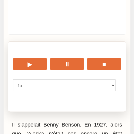
🎧 Écouter cet article
▶
⏸
■
Vitesse
Cliquez sur « Lire » pour écouter l’article.
Il s’appelait Benny Benson. En 1927, alors
que l’Alaska n’était pas encore un État