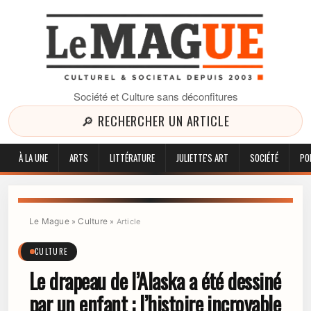
Société et Culture sans déconfitures
🔎 RECHERCHER UN ARTICLE
À LA UNE
ARTS
LITTÉRATURE
JULIETTE'S ART
SOCIÉTÉ
PO
Le Mague
Culture
»
»
Article
CULTURE
Le drapeau de l’Alaska a été dessiné
par un enfant : l’histoire incroyable