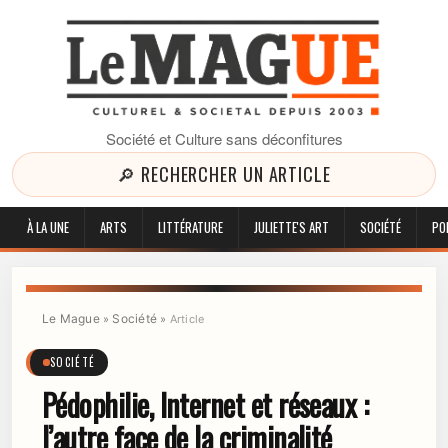
Société et Culture sans déconfitures
🔎 RECHERCHER UN ARTICLE
À LA UNE
ARTS
LITTÉRATURE
JULIETTE'S ART
SOCIÉTÉ
PO
Le Mague
Société
»
»
Article
SOCIÉTÉ
Pédophilie, Internet et réseaux :
l’autre face de la criminalité