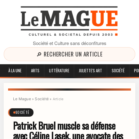
Société et Culture sans déconfitures
🔎 RECHERCHER UN ARTICLE
À LA UNE
ARTS
LITTÉRATURE
JULIETTE'S ART
SOCIÉTÉ
PO
Le Mague
Société
»
»
Article
SOCIÉTÉ
Patrick Bruel muscle sa défense
avec Céline Lasek, une avocate des