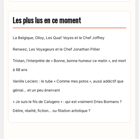
Les plus lus en ce moment
La Belgique, Olloy, Les Quat’ Voyes et le Chef Joffrey
Renwez, Les Voyageurs et le Chef Jonathan Pillier
Tristan, l’interprète de « Bonne, bonne humeur ce matin », est mort
à 68 ans
Vanille Leclerc : le tube « Comme mes potos », aussi addictif que
génial… et un peu énervant
« Je suis le fils de Calogero » : qui est vraiment Dries Bormans ?
Délire, réalité, fiction… ou filiation artistique ?