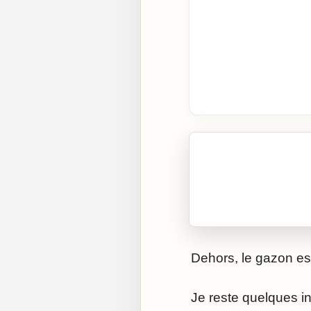
🎧 Écouter cet artic
Cliquez sur « Lire » pour 
Dehors, le gazon est
Je reste quelques in