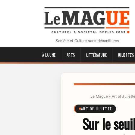
Société et Culture sans déconfitures
À LA UNE
ARTS
LITTÉRATURE
JULIETTE'S
Le Mague
»
Art of Juliett
ART OF JULIETTE
Sur le seui