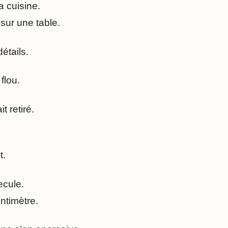
a cuisine.
sur une table.
étails.
flou.
t retiré.
t.
ecule.
ntimètre.