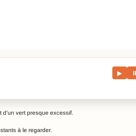
le
▶
écouter l’article.
 d’un vert presque excessif.
stants à le regarder.