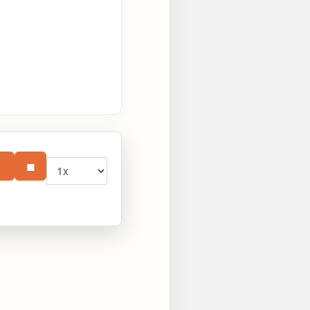
Vitesse
⏸
■