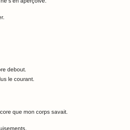
ne s’en aperçoive.
r.
ore debout.
lus le courant.
core que mon corps savait.
épuisements.