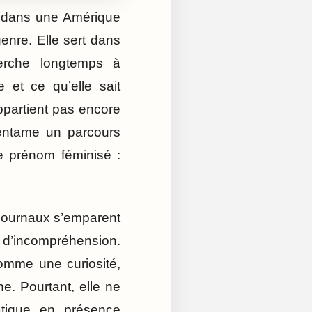
t dans une Amérique
enre. Elle sert dans
erche longtemps à
 et ce qu’elle sait
partient pas encore
 entame un parcours
e prénom féminisé :
 journaux s’emparent
 d’incompréhension.
omme une curiosité,
. Pourtant, elle ne
iatique en présence