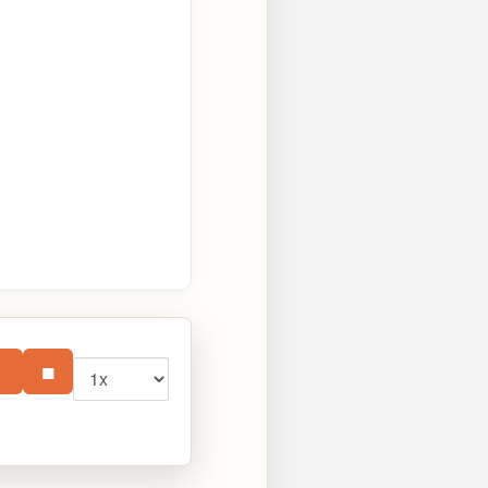
Vitesse
⏸
■