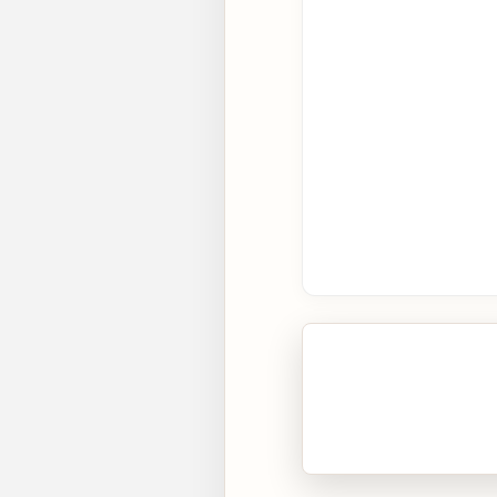
🎧 Écouter cet artic
Cliquez sur « Lire » pour 