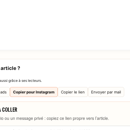
article ?
ussi grâce à ses lecteurs.
eads
Copier pour Instagram
Copier le lien
Envoyer par mail
À COLLER
io ou un message privé : copiez ce lien propre vers l’article.