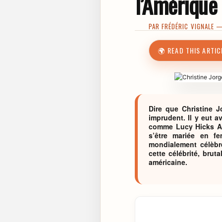
l’Amérique
PAR
FRÉDÉRIC VIGNALE
— 
🌍 READ THIS ARTIC
Dire que Christine J
imprudent. Il y eut a
comme Lucy Hicks An
s’être mariée en f
mondialement célèbre
cette célébrité, bruta
américaine.