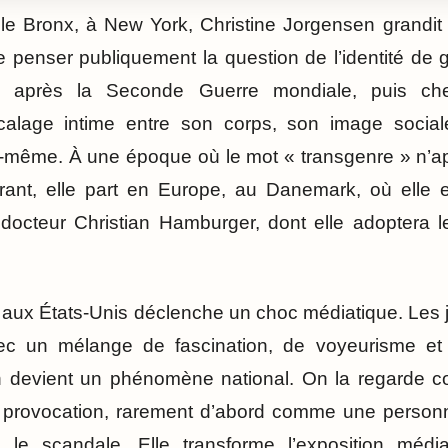
e Bronx, à New York, Christine Jorgensen grandi
 penser publiquement la question de l’identité de g
ne après la Seconde Guerre mondiale, puis ch
lage intime entre son corps, son image sociale
e-même. À une époque où le mot « transgenre » n’ap
rant, elle part en Europe, au Danemark, où elle
docteur Christian Hamburger, dont elle adoptera l
 aux États-Unis déclenche un choc médiatique. Les
ec un mélange de fascination, de voyeurisme et
n devient un phénomène national. On la regarde c
provocation, rarement d’abord comme une personne
 le scandale. Elle transforme l’exposition méd