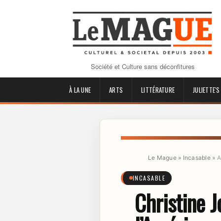
Société et Culture sans déconfitures
À LA UNE
ARTS
LITTÉRATURE
JULIETTE'S
Le Mague
»
Incasable
»
A
INCASABLE
Christine 