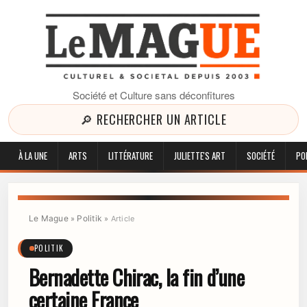
Société et Culture sans déconfitures
🔎 RECHERCHER UN ARTICLE
À LA UNE
ARTS
LITTÉRATURE
JULIETTE'S ART
SOCIÉTÉ
PO
Le Mague
Politik
»
»
Article
POLITIK
Bernadette Chirac, la fin d’une
certaine France