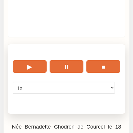
🎧 Écouter cet article
▶
⏸
■
Vitesse
Cliquez sur « Lire » pour écouter l’article.
Née Bernadette Chodron de Courcel le 18