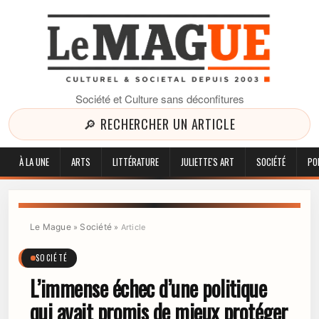
Société et Culture sans déconfitures
🔎 RECHERCHER UN ARTICLE
À LA UNE
ARTS
LITTÉRATURE
JULIETTE'S ART
SOCIÉTÉ
PO
Le Mague
Société
»
»
Article
SOCIÉTÉ
L’immense échec d’une politique
qui avait promis de mieux protéger