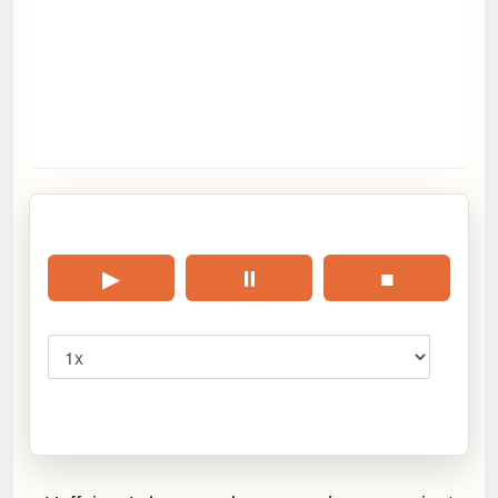
🎧 Écouter cet article
▶
⏸
■
Vitesse
Cliquez sur « Lire » pour écouter l’article.