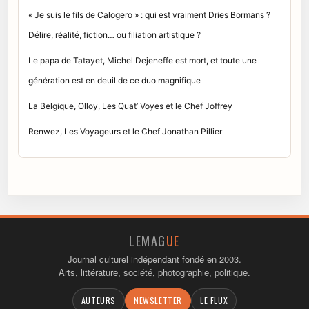
« Je suis le fils de Calogero » : qui est vraiment Dries Bormans ?
Délire, réalité, fiction… ou filiation artistique ?
Le papa de Tatayet, Michel Dejeneffe est mort, et toute une
génération est en deuil de ce duo magnifique
La Belgique, Olloy, Les Quat’ Voyes et le Chef Joffrey
Renwez, Les Voyageurs et le Chef Jonathan Pillier
LEMAG
UE
Journal culturel indépendant fondé en 2003.
Arts, littérature, société, photographie, politique.
AUTEURS
NEWSLETTER
LE FLUX