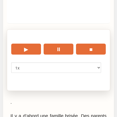
🎧 Écouter cet article
▶
⏸
■
Vitesse
Cliquez sur « Lire » pour écouter l’article.
.
Il y a d’abord une famille brisée. Des parents