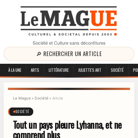
Société et Culture sans déconfitures
🔎 RECHERCHER UN ARTICLE
À LA UNE
ARTS
LITTÉRATURE
JULIETTE'S ART
SOCIÉTÉ
PO
Le Mague
Société
»
»
Article
SOCIÉTÉ
Tout un pays pleure Lyhanna, et ne
comprend plus