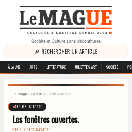
Société et Culture sans déconfitures
🔎 RECHERCHER UN ARTICLE
À LA UNE
ARTS
LITTÉRATURE
JULIETTE'S ART
SOCIÉTÉ
PO
Le Mague
Art of Juliette
»
»
Article
ART OF JULIETTE
Les fenêtres ouvertes.
PAR
JULIETTE SAVAËTE