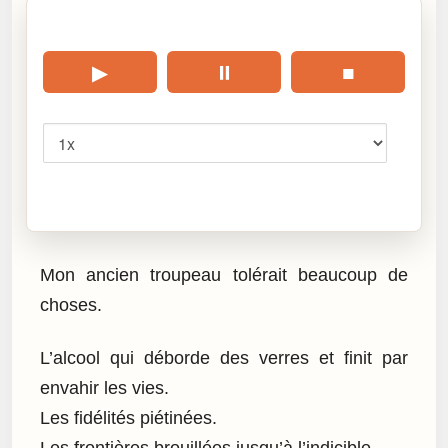
🎧 Écouter cet article
▶
⏸
■
Vitesse
Cliquez sur « Lire » pour écouter l’article.
Mon ancien troupeau tolérait beaucoup de
choses.
L’alcool qui déborde des verres et finit par
envahir les vies.
Les fidélités piétinées.
Les frontières brouillées jusqu’à l’indicible.