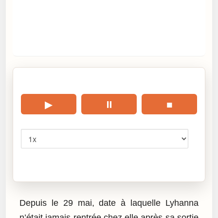
🎧 Écouter cet article
▶
⏸
■
Vitesse
Cliquez sur « Lire » pour écouter l’article.
Depuis le 29 mai, date à laquelle Lyhanna
n’était jamais rentrée chez elle après sa sortie