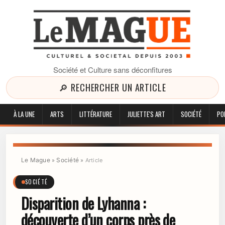
Société et Culture sans déconfitures
🔎 RECHERCHER UN ARTICLE
À LA UNE
ARTS
LITTÉRATURE
JULIETTE'S ART
SOCIÉTÉ
PO
Le Mague
Société
»
»
Article
SOCIÉTÉ
Disparition de Lyhanna :
découverte d’un corps près de