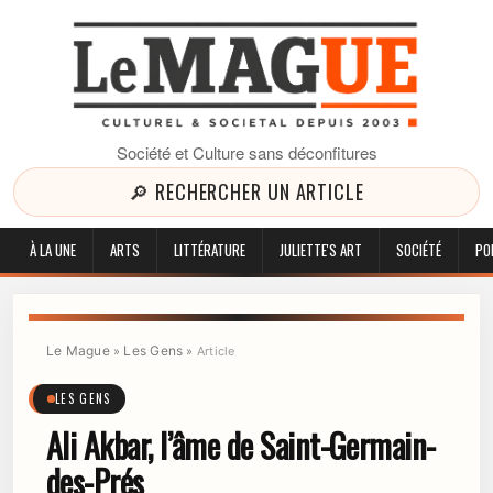
Société et Culture sans déconfitures
🔎 RECHERCHER UN ARTICLE
À LA UNE
ARTS
LITTÉRATURE
JULIETTE'S ART
SOCIÉTÉ
PO
Le Mague
Les Gens
»
»
Article
LES GENS
Ali Akbar, l’âme de Saint-Germain-
des-Prés