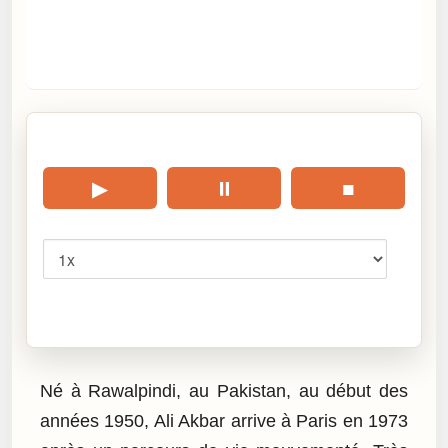
🎧 Écouter cet article
▶
⏸
■
Vitesse
Cliquez sur « Lire » pour écouter l’article.
Né à Rawalpindi, au Pakistan, au début des
années 1950, Ali Akbar arrive à Paris en 1973